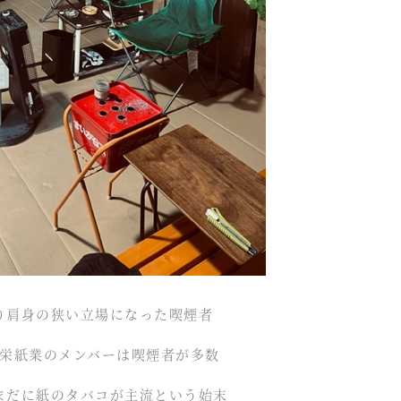
り肩身の狭い立場になった喫煙者
栄紙業のメンバーは喫煙者が多数
まだに紙のタバコが主流という始末