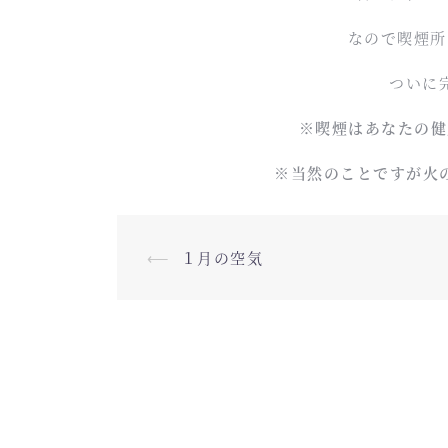
なので喫煙所
ついに
※喫煙はあなたの健
※当然のことですが火
⟵
１月の空気
投稿ナビゲーション