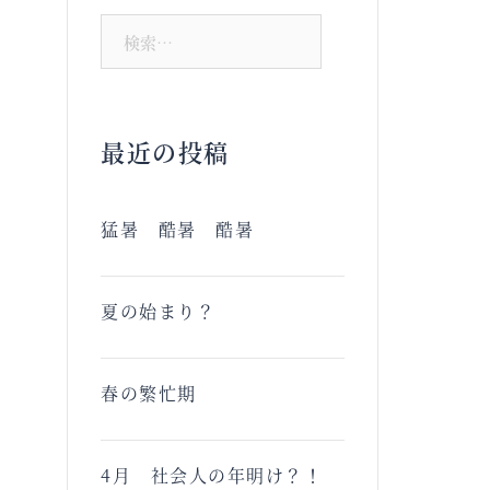
検
索:
最近の投稿
猛暑 酷暑 酷暑
夏の始まり？
春の繁忙期
4月 社会人の年明け？！