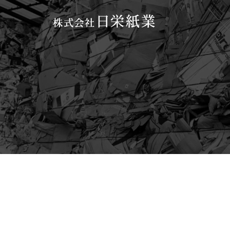
コ
ン
テ
ン
ツ
へ
ス
キ
ッ
プ