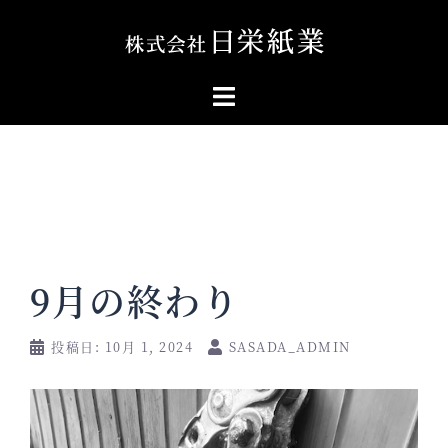
コ
ン
テ
ン
ツ
へ
ス
キ
ッ
プ
9月の終わり
投稿日:
10月 1, 2024
SASADA_ADMIN