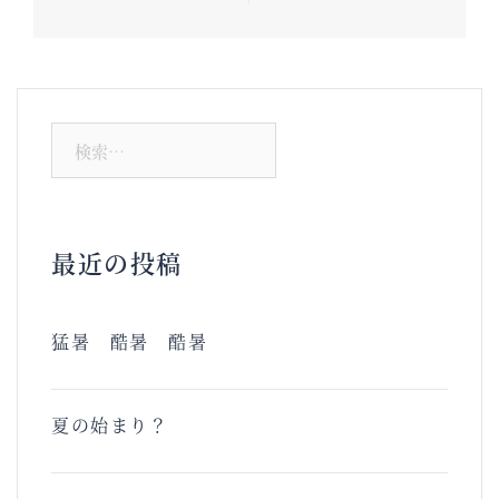
ナ
ビ
ゲ
ー
検
シ
索:
ョ
ン
最近の投稿
猛暑 酷暑 酷暑
夏の始まり？