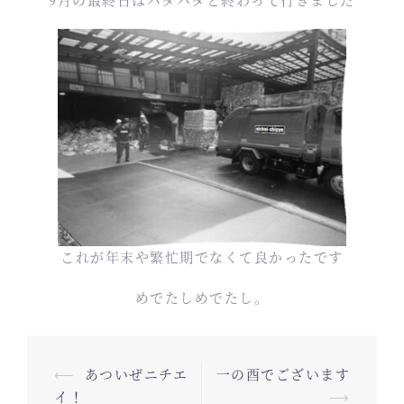
これが年末や繁忙期でなくて良かったです
めでたしめでたし。
投
⟵
あついぜニチエ
一の酉でございます
稿
イ！
⟶