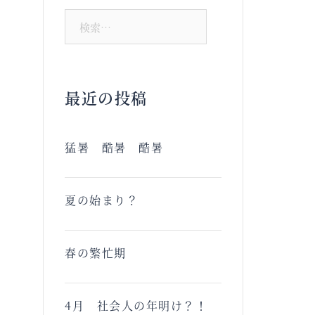
検
索:
最近の投稿
猛暑 酷暑 酷暑
夏の始まり？
春の繁忙期
4月 社会人の年明け？！