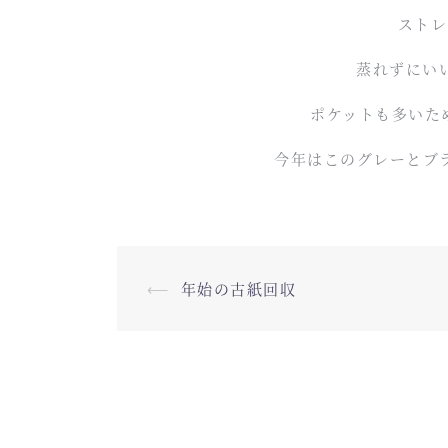
ストレ
蒸れずにい
ポケットも多いた
今年はこのグレーとブ
⟵
年始の古紙回収
投稿ナビゲーション