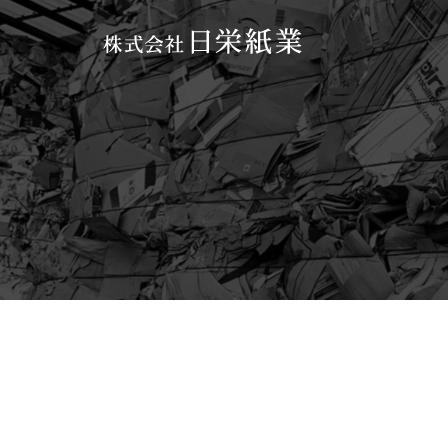
コ
ン
テ
ン
ツ
へ
ス
キ
ッ
プ