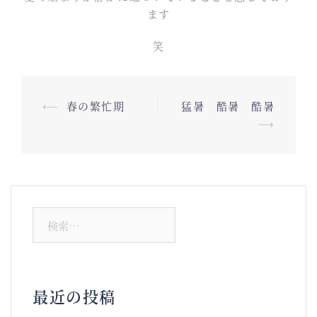
ます
笑
投
⟵
春の繁忙期
猛暑 酷暑 酷暑
稿
⟶
ナ
ビ
ゲ
ー
検
シ
索:
ョ
ン
最近の投稿