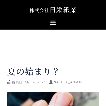
コ
ン
テ
ン
ツ
へ
ス
キ
ッ
プ
夏の始まり？
投稿日:
6月 16, 2026
SASADA_ADMIN